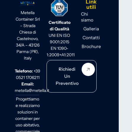
Link
utili
Metella
Chi
Container Srl
siamo
Certificato
– Strada
Galleria
di Qualità
Chiesa di
UNI EN ISO
Contatti
Castelnovo,
9001:2015
34/A – 43126
Brochure
EN 1090-
Parma (PR),
1:2009+A1:2011
Italy
Richiedi
Telefono:
+39
Un
0521 1706211
Preventivo
Email:
metella@metella.it
Progettiamo
e realizziamo
soluzioni in
container per
uso abitativo,
commerciale