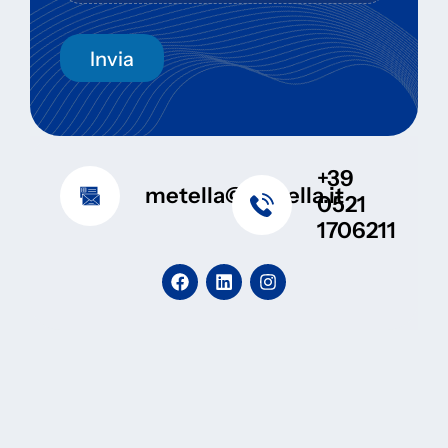
Invia
+39
metella@metella.it
0521
1706211