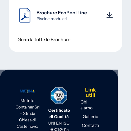
Brochure EcoPool Line
Piscine modulari
Guarda tutte le Brochure
Link
utili
Metella
Chi
Container Srl
siamo
Certificato
– Strada
Galleria
di Qualità
Chiesa di
UNI EN ISO
Contatti
Castelnovo,
9001:2015