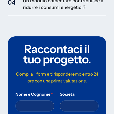
Un modulo coibentato contribuisce a
04
ridurre i consumi energetici?
Raccontaci il
tuo progetto.
Compila il form e ti risponderemo entro 24
ore con una prima valutazione.
Nome e Cognome
*
Società