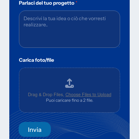
Parlaci del tuo progetto
*
Carica foto/file
Drag & Drop Files,
Choose Files to Upload
Puoi caricare fino a 2 file.
Invia