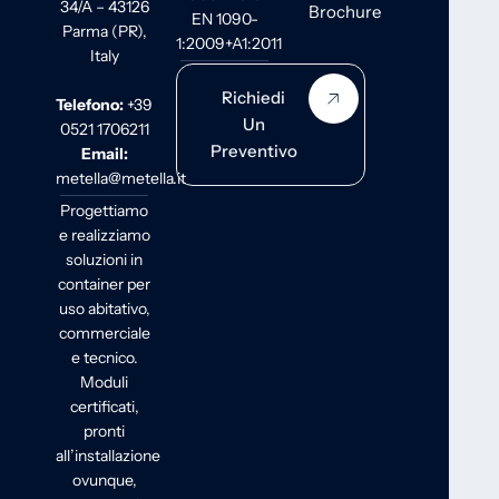
34/A – 43126
Brochure
EN 1090-
Parma (PR),
1:2009+A1:2011
Italy
Richiedi
Telefono:
+39
Un
0521 1706211
Preventivo
Email:
metella@metella.it
Progettiamo
e realizziamo
soluzioni in
container per
uso abitativo,
commerciale
e tecnico.
Moduli
certificati,
pronti
all’installazione
ovunque,