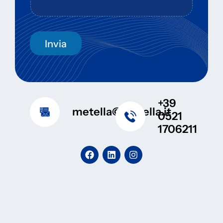
Invia
+39
metella@metella.it
0521
1706211