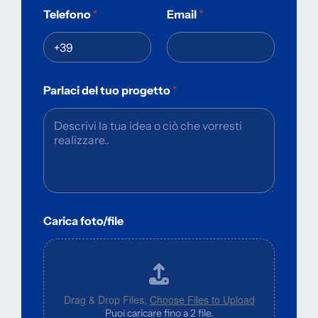
Telefono
*
Email
*
Parlaci del tuo progetto
*
Carica foto/file
Drag & Drop Files,
Choose Files to Upload
Puoi caricare fino a 2 file.