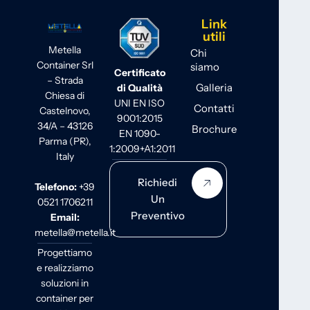
Link
utili
Metella
Chi
Container Srl
siamo
Certificato
– Strada
Galleria
di Qualità
Chiesa di
UNI EN ISO
Contatti
Castelnovo,
9001:2015
34/A – 43126
Brochure
EN 1090-
Parma (PR),
1:2009+A1:2011
Italy
Richiedi
Telefono:
+39
Un
0521 1706211
Preventivo
Email:
metella@metella.it
Progettiamo
e realizziamo
soluzioni in
container per