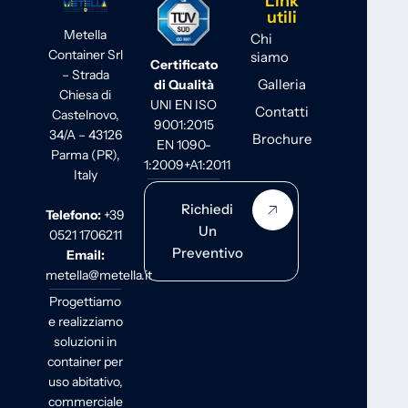
Link
utili
Metella
Chi
Container Srl
siamo
Certificato
– Strada
Galleria
di Qualità
Chiesa di
UNI EN ISO
Contatti
Castelnovo,
9001:2015
34/A – 43126
Brochure
EN 1090-
Parma (PR),
1:2009+A1:2011
Italy
Richiedi
Telefono:
+39
Un
0521 1706211
Preventivo
Email:
metella@metella.it
Progettiamo
e realizziamo
soluzioni in
container per
uso abitativo,
commerciale