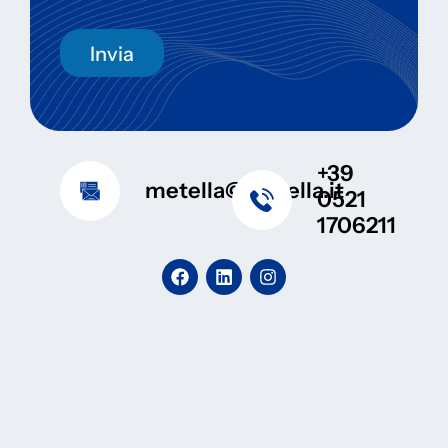
Invia
+39
metella@metella.it
0521
1706211