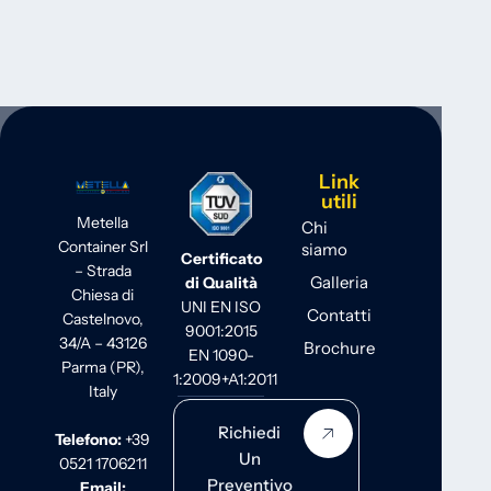
Link
utili
Metella
Chi
Container Srl
siamo
Certificato
– Strada
Galleria
di Qualità
Chiesa di
UNI EN ISO
Contatti
Castelnovo,
9001:2015
34/A – 43126
Brochure
EN 1090-
Parma (PR),
1:2009+A1:2011
Italy
Richiedi
Telefono:
+39
Un
0521 1706211
Preventivo
Email: