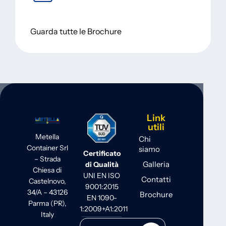
Guarda tutte le Brochure
Link
utili
Metella
Chi
Container Srl
siamo
Certificato
– Strada
Galleria
di Qualità
Chiesa di
UNI EN ISO
Contatti
Castelnovo,
9001:2015
34/A – 43126
Brochure
EN 1090-
Parma (PR),
1:2009+A1:2011
Italy