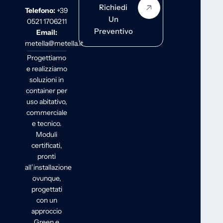
Richiedi
Telefono:
+39
Un
0521 1706211
Preventivo
Email:
metella@metella.it
Progettiamo
e realizziamo
soluzioni in
container per
uso abitativo,
commerciale
e tecnico.
Moduli
certificati,
pronti
all’installazione
ovunque,
progettati
con un
approccio
Green e