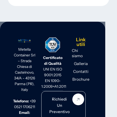
Link
utili
Metella
Chi
Container Srl
siamo
Certificato
– Strada
Galleria
di Qualità
Chiesa di
UNI EN ISO
Contatti
Castelnovo,
9001:2015
34/A – 43126
Brochure
EN 1090-
Parma (PR),
1:2009+A1:2011
Italy
Richiedi
Telefono:
+39
Un
0521 1706211
Preventivo
Email: