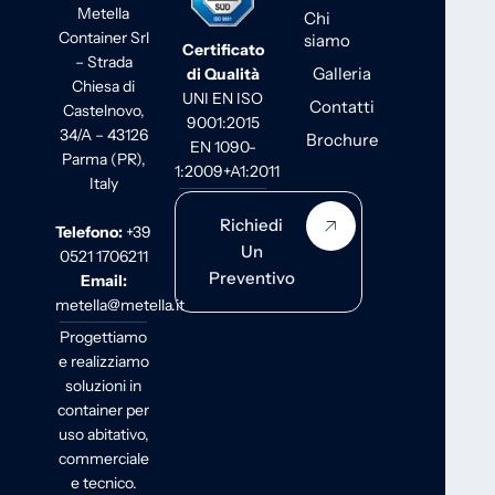
Metella
Chi
Container Srl
siamo
Certificato
– Strada
Galleria
di Qualità
Chiesa di
UNI EN ISO
Contatti
Castelnovo,
9001:2015
34/A – 43126
Brochure
EN 1090-
Parma (PR),
1:2009+A1:2011
Italy
Richiedi
Telefono:
+39
Un
0521 1706211
Preventivo
Email:
metella@metella.it
Progettiamo
e realizziamo
soluzioni in
container per
uso abitativo,
commerciale
e tecnico.