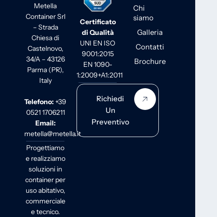
Metella
Chi
Container Srl
siamo
Certificato
– Strada
Galleria
di Qualità
Chiesa di
UNI EN ISO
Contatti
Castelnovo,
9001:2015
34/A – 43126
Brochure
EN 1090-
Parma (PR),
1:2009+A1:2011
Italy
Richiedi
Telefono:
+39
Un
0521 1706211
Preventivo
Email:
metella@metella.it
Progettiamo
e realizziamo
soluzioni in
container per
uso abitativo,
commerciale
e tecnico.