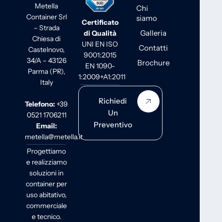
Metella
Chi
Container Srl
siamo
Certificato
– Strada
Galleria
di Qualità
Chiesa di
UNI EN ISO
Contatti
Castelnovo,
9001:2015
34/A – 43126
Brochure
EN 1090-
Parma (PR),
1:2009+A1:2011
Italy
Richiedi
Telefono:
+39
Un
0521 1706211
Preventivo
Email:
metella@metella.it
Progettiamo
e realizziamo
soluzioni in
container per
uso abitativo,
commerciale
e tecnico.