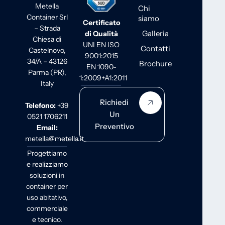
Metella
Chi
Container Srl
siamo
Certificato
– Strada
Galleria
di Qualità
Chiesa di
UNI EN ISO
Contatti
Castelnovo,
9001:2015
34/A – 43126
Brochure
EN 1090-
Parma (PR),
1:2009+A1:2011
Italy
Richiedi
Telefono:
+39
Un
0521 1706211
Preventivo
Email:
metella@metella.it
Progettiamo
e realizziamo
soluzioni in
container per
uso abitativo,
commerciale
e tecnico.