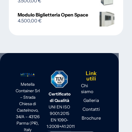
3.500,00
€
Modulo Biglietteria Open Space
4.500,00
€
Link
utili
Metella
Chi
Container Srl
siamo
Certificato
– Strada
Galleria
di Qualità
Chiesa di
UNI EN ISO
Contatti
Castelnovo,
9001:2015
34/A – 43126
Brochure
EN 1090-
Parma (PR),
1:2009+A1:2011
Italy