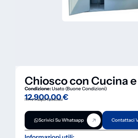
Chiosco con Cucina e 
Condizione:
Usato (Buone Condizioni)
12.900,00
€
IVA e trasporto esclusi
Scrivici Su Whatsapp
Contattaci V
Informazioni utili: