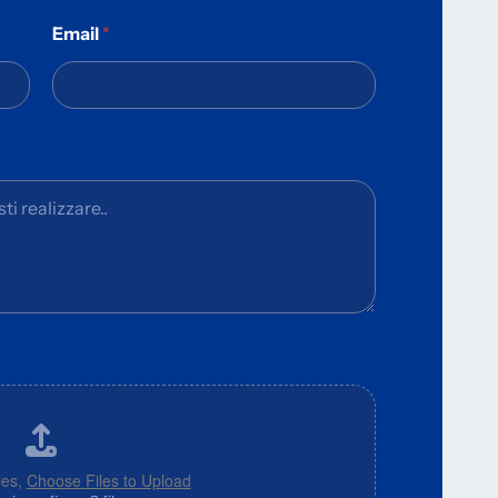
Email
*
les,
Choose Files to Upload