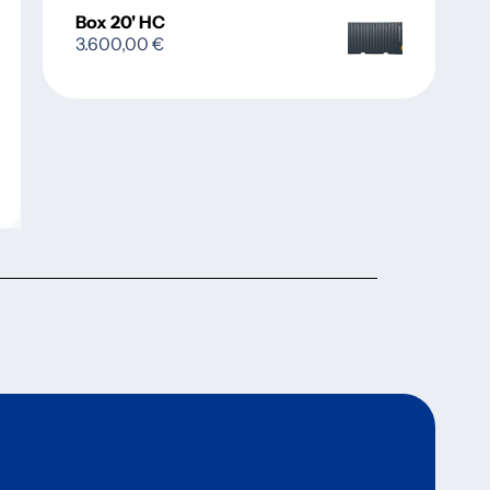
Box 20' HC
3.600,00
€