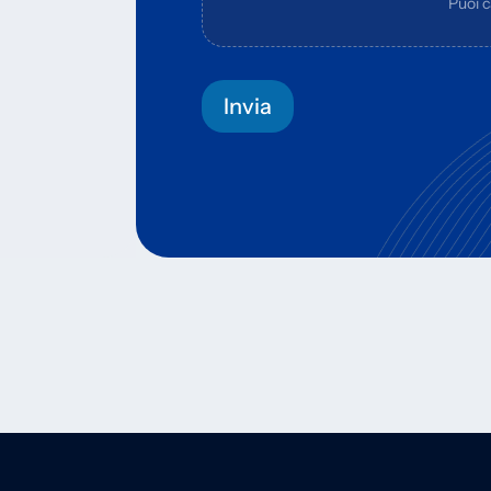
Puoi ca
Invia