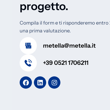
progetto.
Compila il form e ti risponderemo entro
una prima valutazione.
metella@metella.it
+39 0521 1706211