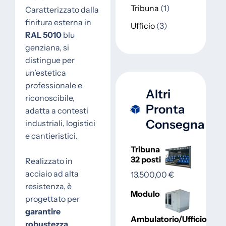
Tribuna
1
Caratterizzato dalla
finitura esterna in
Ufficio
3
RAL 5010
blu
genziana, si
distingue per
un’estetica
professionale e
Altri
riconoscibile,
Pronta
adatta a contesti
Consegna
industriali, logistici
e cantieristici.
Tribuna
32 posti
Realizzato in
acciaio ad alta
13.500,00
€
resistenza, è
Modulo
progettato per
garantire
Ambulatorio/Ufficio
robustezza