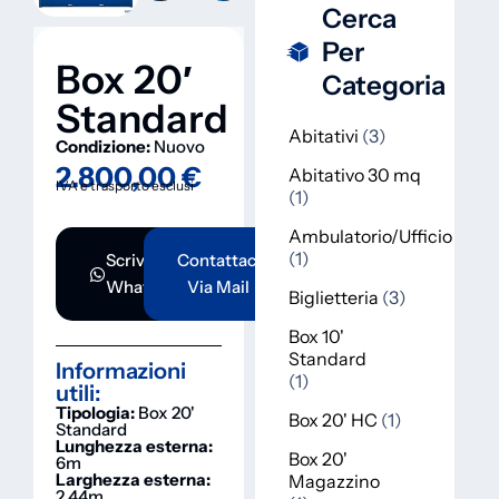
Cerca
Per
Box 20′
Categoria
Standard
Abitativi
3
Condizione:
Nuovo
2.800,00
€
Abitativo 30 mq
IVA e trasporto esclusi
1
Ambulatorio/Ufficio
1
Scrivici Su
Contattaci
Whatsapp
Via Mail
Biglietteria
3
Box 10'
Standard
Informazioni
1
utili:
Tipologia:
Box 20'
Box 20' HC
1
Standard
Lunghezza esterna:
Box 20'
6m
Larghezza esterna:
Magazzino
2.44m