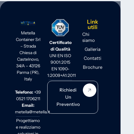
Link
utili
Metella
Chi
Container Srl
siamo
Certificato
– Strada
Galleria
di Qualità
Chiesa di
UNI EN ISO
Contatti
Castelnovo,
9001:2015
34/A – 43126
Brochure
EN 1090-
Parma (PR),
1:2009+A1:2011
Italy
Richiedi
Telefono:
+39
Un
0521 1706211
Preventivo
Email:
metella@metella.it
Progettiamo
e realizziamo
soluzioni in