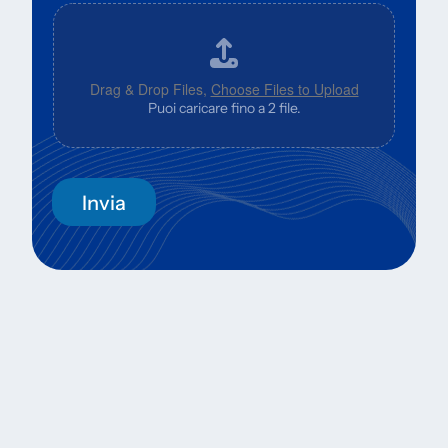
Drag & Drop Files,
Choose Files to Upload
Puoi caricare fino a 2 file.
Invia