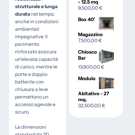
- 12.5 mq
strutturale e lunga
9.500,00
€
durata
nel tempo,
Box 40’
anche in condizioni
ambientali
Magazzino
impegnative. Il
7.500,00
€
pavimento
rinforzato assicura
Chiosco
Bar
un’elevata capacità
di carico, mentre le
13.900,00
€
porte a doppio
Modulo
battente con
chiusura a leve
Abitativo - 27
permettono un
mq.
accesso agevole e
32.500,00
€
sicuro.
Le dimensioni
standard da 20