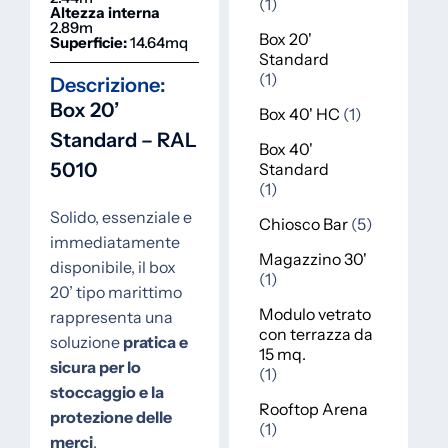
1
Altezza interna
2.89m
Box 20'
Superficie:
14.64mq
Standard
1
Descrizione:
Box 20’
Box 40' HC
1
Standard – RAL
Box 40'
5010
Standard
1
Solido, essenziale e
Chiosco Bar
5
immediatamente
Magazzino 30'
disponibile, il box
1
20’ tipo marittimo
Modulo vetrato
rappresenta una
con terrazza da
soluzione
pratica e
15 mq.
sicura per lo
1
stoccaggio e la
Rooftop Arena
protezione delle
1
merci
.